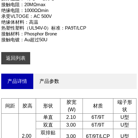
接触电阻：20MΩmax

绝缘电阻：1000ΩΩmin

承受VLTOGE：AC 500V

绝缘体材料：高温

热塑性塑料（UL94V-0）标准：PA9T/LCP

接触材料：Phosphor Brone

接触电镀：Au超过50U
返回列表
产品详情
产品参数
胶宽
端子形
间距
胶高
形状
材质
(W)
状
单直
2.10
6T/9T
U型
双直
3.00
6T/9T
U型
双排贴
2.00
3.00
6T/9T/LCP
U型