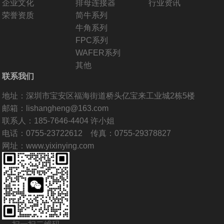
企业文化
排母连接器
行业资讯
荣誉资质
简牛系列
牛角系列
FPC系列
WAFER系列
其他
联系我们
地址：深圳市宝安区福海街道桥头亿宝来工业城2栋5楼
邮箱：lishangheng@163.com
联系人：185-7646-4404 许小姐
电话：0755-23722612 传真：0755-29378827
网址：www.yixinying.com