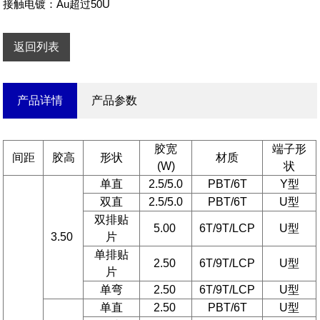
接触电镀：Au超过50U
返回列表
产品详情
产品参数
胶宽
端子形
间距
胶高
形状
材质
(W)
状
单直
2.5/5.0
PBT/6T
Y型
双直
2.5/5.0
PBT/6T
U型
双排贴
5.00
6T/9T/LCP
U型
3.50
片
单排贴
2.50
6T/9T/LCP
U型
片
单弯
2.50
6T/9T/LCP
U型
单直
2.50
PBT/6T
U型